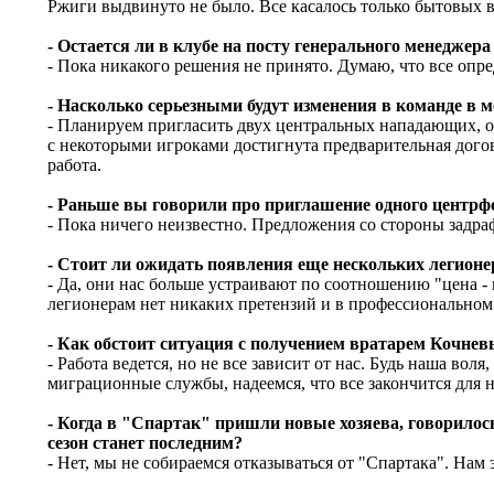
Ржиги выдвинуто не было. Все касалось только бытовых 
- Остается ли в клубе на посту генерального менеджер
- Пока никакого решения не принято. Думаю, что все опр
- Насколько серьезными будут изменения в команде в 
- Планируем пригласить двух центральных нападающих, од
с некоторыми игроками достигнута предварительная догово
работа.
- Раньше вы говорили про приглашение одного центрфо
- Пока ничего неизвестно. Предложения со стороны задр
- Стоит ли ожидать появления еще нескольких легионе
- Да, они нас больше устраивают по соотношению "цена -
легионерам нет никаких претензий и в профессиональном
- Как обстоит ситуация с получением вратарем Кочнев
- Работа ведется, но не все зависит от нас. Будь наша во
миграционные службы, надеемся, что все закончится для 
- Когда в "Спартак" пришли новые хозяева, говорилось
сезон станет последним?
- Нет, мы не собираемся отказываться от "Спартака". Нам 