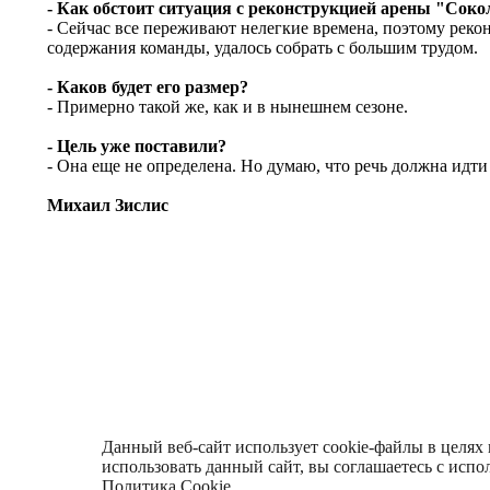
- Как обстоит ситуация с реконструкцией арены "Сок
- Сейчас все переживают нелегкие времена, поэтому реко
содержания команды, удалось собрать с большим трудом.
- Каков будет его размер?
- Примерно такой же, как и в нынешнем сезоне.
- Цель уже поставили?
- Она еще не определена. Но думаю, что речь должна идт
Михаил Зислис
© Информационное агентство «Фотоагентство История Спар
Свидетельство о регистрации ИА № ФС 77 - 66920 от 22
16+
Все права на материалы, находящиеся на с
знак «Спартак», и охраняются в соответст
Данный веб-сайт использует cookie-файлы в целях
МФСО «Спартак» рассматриваются как 
использовать данный сайт, вы соглашаетесь с исп
материалов и новостей с сайта и сателлит
Политика Cookie
.