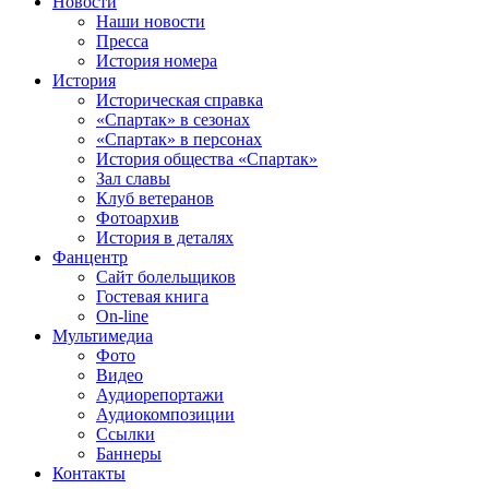
Новости
Наши новости
Пресса
История номера
История
Историческая справка
«Спартак» в сезонах
«Спартак» в персонах
История общества «Спартак»
Зал славы
Клуб ветеранов
Фотоархив
История в деталях
Фанцентр
Сайт болельщиков
Гостевая книга
On-line
Мультимедиа
Фото
Видео
Аудиорепортажи
Аудиокомпозиции
Ссылки
Баннеры
Контакты