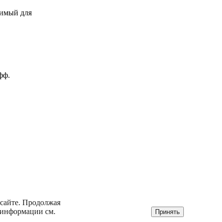
димый для
фф.
Политика конфиденциальности
, в том числе зарегистрированный товарный
арного знака «Спартак» без согласования с
 сайте. Продолжая
аконодательством. Использование иных
 информации см.
Принять
айт spartak-history.ru. При использовании