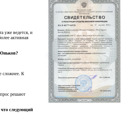
а уже ведется, и
более активная
 Юньков?
е сложнее. К
вопрос решают
, что следующий