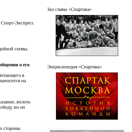
Зал славы «Спартака»
Спорт-Экспресс
добной схемы.
общения о его
Энциклопедия «Спартака»
аботающего в
 выносится на
азание, вплоть
ободу, но он
со стороны