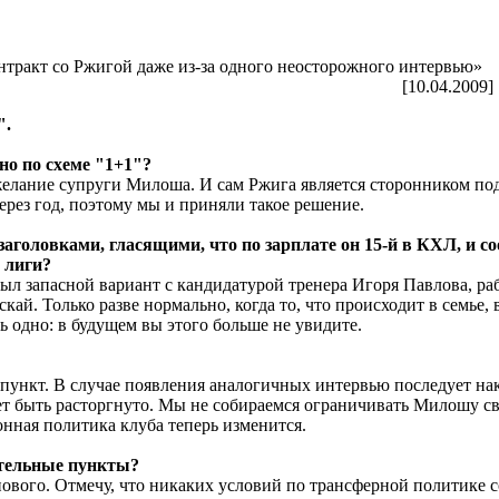
тракт со Ржигой даже из-за одного неосторожного интервью»
[10.04.2009]
".
о по схеме "1+1"?
желание супруги Милоша. И сам Ржига является сторонником по
через год, поэтому мы и приняли такое решение.
аголовками, гласящими, что по зарплате он 15-й в КХЛ, и со
ы лиги?
 был запасной вариант с кандидатурой тренера Игоря Павлова, р
скай. Только разве нормально, когда то, что происходит в семье,
ь одно: в будущем вы этого больше не увидите.
пункт. В случае появления аналогичных интервью последует нак
ет быть расторгнуто. Мы не собираемся ограничивать Милошу св
нная политика клуба теперь изменится.
ительные пункты?
о нового. Отмечу, что никаких условий по трансферной политике 