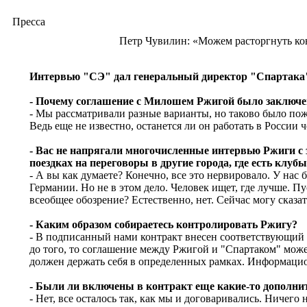
Пресса
Петр Чувилин: «Можем расторгнуть кон
Интервью "СЭ" дал генеральный директор "Спартака
- Почему соглашение с Милошем Ржигой было заключен
- Мы рассматривали разные варианты, но таково было по
Ведь еще не известно, останется ли он работать в России 
- Вас не напрягали многочисленные интервью Ржиги с з
поездках на переговоры в другие города, где есть клуб
- А вы как думаете? Конечно, все это нервировало. У нас
Германии. Но не в этом дело. Человек ищет, где лучше. Пу
всеобщее обозрение? Естественно, нет. Сейчас могу сказат
- Каким образом собираетесь контролировать Ржигу?
- В подписанный нами контракт внесен соответствующий 
до того, то соглашение между Ржигой и "Спартаком" мож
должен держать себя в определенных рамках. Информацио
- Были ли включены в контракт еще какие-то дополн
- Нет, все осталось так, как мы и договаривались. Ничег