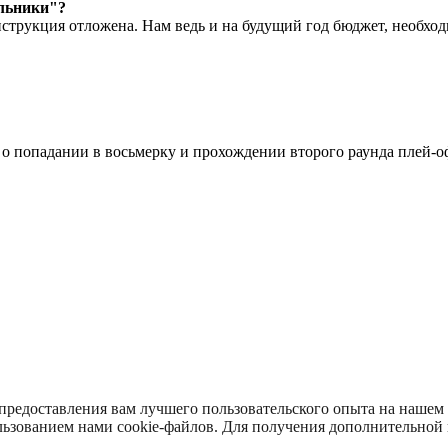
ольники"?
нструкция отложена. Нам ведь и на будущий год бюджет, необхо
и о попадании в восьмерку и прохождении второго раунда плей-о
така (Photo Agency Spartak History)»
.08.2016, учредитель ООО «БТВ-Инфо»
айте spartak-history.ru, являются объектом исключительных прав
вии с законодательством РФ. Размещение и/или использование тов
 предоставления вам лучшего пользовательского опыта на нашем
нарушение прав собственности в соответствии с действующим з
ользованием нами cookie-файлов. Для получения дополнительной
ных проектов допускается только при наличии прямой ссылки на с
материалов сайта ссылка на spartak-history.ru обязательна.