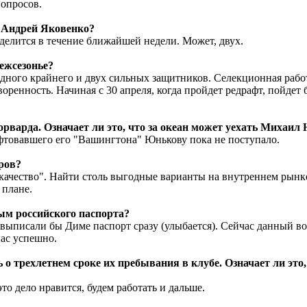
вопросов.
а Андрей Яковенко?
еделится в течение ближайшей недели. Может, двух.
межсезонье?
ного крайнего и двух сильных защитников. Селекционная работ
ренность. Начиная с 30 апреля, когда пройдет редрафт, пойдет 
рварда. Означает ли это, что за океан может уехать Михаил
афтовавшего его "Вашингтона" Юнькову пока не поступало.
ров?
 качество". Найти столь выгодные варианты на внутреннем рынк
 плане.
ым российского паспорта?
ля, выписали бы Диме паспорт сразу (улыбается). Сейчас данный 
нас успешно.
 о трехлетнем сроке их пребывания в клубе. Означает ли это
это дело нравится, будем работать и дальше.