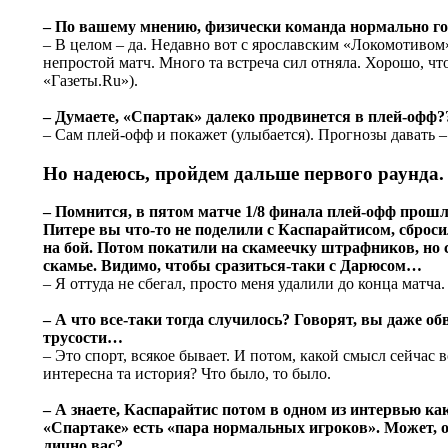
– По вашему мнению, физически команда нормально г
– В целом – да. Недавно вот с ярославским «Локомотивом
непростой матч. Много та встреча сил отняла. Хорошо, что
«Газеты.Ru»).
– Думаете, «Спартак» далеко продвинется в плей-офф?
– Сам плей-офф и покажет (улыбается). Прогнозы давать –
Но надеюсь, пройдем дальше первого раунда.
– Помнится, в пятом матче 1/8 финала плей-офф прошл
Питере вы что-то не поделили с Каспарайтисом, сброс
на бой. Потом покатили на скамеечку штрафников, но 
скамье. Видимо, чтобы сразиться-таки с Дарюсом…
– Я оттуда не сбегал, просто меня удалили до конца матча.
– А что все-таки тогда случилось? Говорят, вы даже о
трусости…
– Это спорт, всякое бывает. И потом, какой смысл сейчас 
интересна та история? Что было, то было.
– А знаете, Каспарайтис потом в одном из интервью как
«Спартаке» есть «пара нормальных игроков». Может, о
лично вас?