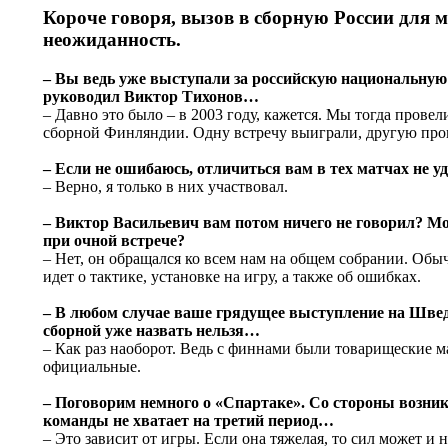
Короче говоря, вызов в сборную России для м
неожиданность.
– Вы ведь уже выступали за российскую национальную 
руководил Виктор Тихонов…
– Давно это было – в 2003 году, кажется. Мы тогда провел
сборной Финляндии. Одну встречу выиграли, другую про
– Если не ошибаюсь, отличиться вам в тех матчах не уд
– Верно, я только в них участвовал.
– Виктор Васильевич вам потом ничего не говорил? Мо
при очной встрече?
– Нет, он обращался ко всем нам на общем собрании. Обыч
идет о тактике, установке на игру, а также об ошибках.
– В любом случае ваше грядущее выступление на Швед
сборной уже назвать нельзя…
– Как раз наоборот. Ведь с финнами были товарищеские ма
официальные.
– Поговорим немного о «Спартаке». Со стороны возника
команды не хватает на третий период…
– Это зависит от игры. Если она тяжелая, то сил может и н