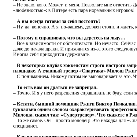
– Не знаю, кого. Может, и меня. Позвольте мне ответить 
«любезностью»: в Питере есть пара нормальных игроков!
– А вы всегда готовы за себя постоять?
– Ну, да, конечно. А я, по-вашему, должен стоять и ждать,
– Потому и спрашиваю, что вы деретесь на льду…
– Все в зависимости от обстоятельств. Но нечасто. Сейчас 
даже до начала драки. И приходится из-за этого следующу
Иногда себя приходится сдерживать.
– В некоторых клубах хоккеистам строго-настрого зап
площадке. А главный тренер «Спартака» Милош Ржига
– С пониманием. Никому потом не выговаривает за это. Чт
– То есть вам он драться не запрещал.
– Точно. И я у него разрешения спрашивать не буду, если з
– Кстати, бывший помощник Ржиги Виктор Пачкалин, 
буквально одним словом охарактеризовать профессион
Милоша, сказал так: «Супертренер». Что скажете о Рж
– То же самое. Он – просто молодец! Это находка для «С
специалист.
– Как он вас напутствовал перед отъездом в сборную?