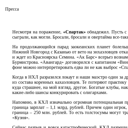
Пресса
Несмотря на поражение,
«Спартак»
обнадежил. Пусть с 
сыграли, как могли. Бросали, бросали и овертайма все-так
На продолжающийся парад заокеанских планет болельщ
Нижний Новгород с Казанью от вето на энхаэловцев отказ
и ждет из Красноярска Семина. «Ак Барс» всерьез возна
Бурмистрова. «Авангард» договорился с капитаном «Ви
фоне можно интерпретировать едва ли не как выброс «Сп
Когда в НХЛ разразился локаут и наши маэстро один за д
из состава коренных кахаэловцев. Те потеряют практику 
куда страшнее, на мой взгляд, другое. Богатые клубы, н
какие-либо шансы конкурировать с олигархами.
Напомню, в КХЛ изначально огромная потенциальная пр
граница зарплат – 1,1 млрд. рублей. Причем один игро
граница – 250 млн. рублей. То есть толстосумы могут тр
«Кузня».
Сейчас разрыв и вовсе катастрофический. КХЛ разрешил