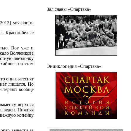
Зал славы «Спартака»
.2012]
sovsport.ru
ил. Красно-белые
стью. Вот уже и
исало Волченкова
естную звездочку
хайлова на этом
Энциклопедия «Спартака»
что они вытеснят
енег лишатся. Но
ки теряют вообще
ламенту верхняя
выведен. Нижняя
я каждую копейку
орар вывести за