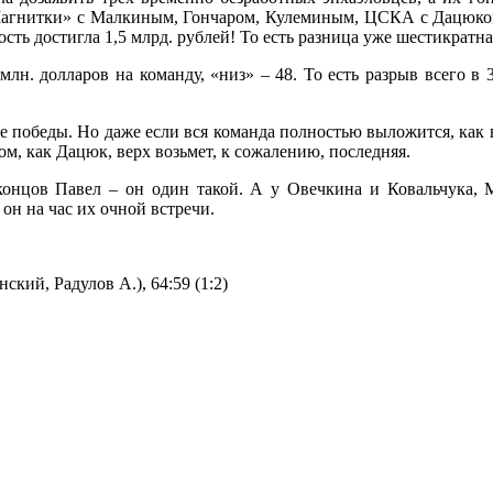
«Магнитки» с Малкиным, Гончаром, Кулеминым, ЦСКА с Дацюко
сть достигла 1,5 млрд. рублей! То есть разница уже шестикратна
лн. долларов на команду, «низ» – 48. То есть разрыв всего в 
е победы. Но даже если вся команда полностью выложится, как 
гом, как Дацюк, верх возьмет, к сожалению, последняя.
 концов Павел – он один такой. А у Овечкина и Ковальчука,
он на час их очной встречи.
ский, Радулов А.), 64:59 (1:2)
така (Photo Agency Spartak History)»
.08.2016, учредитель ООО «БТВ-Инфо»