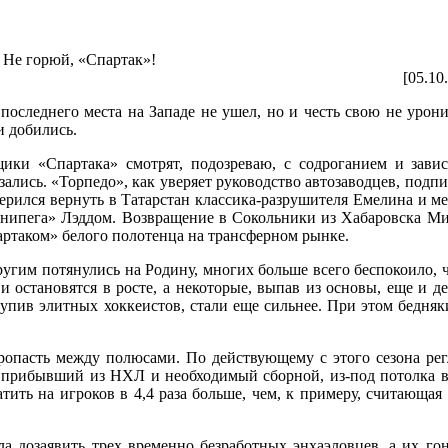
Не горюй, «Спартак»!
[05.10
последнего места на Западе не ушел, но и честь свою не урон
и добились.
ики «Спартака» смотрят, подозреваю, с содроганием и зави
ались. «Торпедо», как уверяет руководство автозаводцев, подп
мерился вернуть в Татарстан классика-разрушителя Емелина и м
ннипега» Лэддом. Возвращение в Сокольники из Хабаровска Ми
артаком» белого полотенца на трансферном рынке.
ругим потянулись на Родину, многих больше всего беспокоило, 
и остановятся в росте, а некоторые, выпав из основы, еще и д
акупив элитных хоккеистов, стали еще сильнее. При этом бедня
опасть между полюсами. По действующему с этого сезона рег
к, прибывший из НХЛ и необходимый сборной, из-под потолка 
атить на игроков в 4,4 раза больше, чем, к примеру, считающа
а дозаявить трех временно безработных энхаэловцев, а их гон