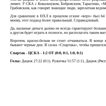
лимит. У СКА с Ковальчуком, Бобровским, Тарасенко, 
Грабовским, как говорят знающие люди, зарплатная ведомо
Для сравнения: в НХЛ в прошлом сезоне «верх» был 64 м
моему, этот подход более правильный. Справедливый.
Да, шальные деньги далеко не всегда гарантируют больши
а другая будет играть в полноги, но располагать таким ма
Впрочем, красно-белым не стоит отчаиваться. В конце
бывают черные дни. В силах «Спартака», чтобы пришелся 
Спартак - ЦСКА - 1:2 ОТ (0:0, 0:1, 1:0, 0:1)
Голы:
Дацюк 27:22 (0:1). Ружичка 51:57 (1:1). Дацюк (Рясен
© Информационное агентство «Фотоагентство История Спар
Свидетельство о регистрации ИА № ФС 77 - 66920 от 22