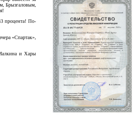
м, Брызгаловым,
я!
33 процента! По-
вчера «Спартак»,
 Малкина и Хары
Политика конфиденциальности