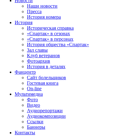
Новости
Наши новости
Пресса
История номера
История
Историческая справка
«Спартак» в сезонах
«Спартак» в персонах
История общества «Спартак»
Зал славы
Клуб ветеранов
Фотоархив
История в деталях
Фанцентр
Сайт болельщиков
Гостевая книга
On-line
Мультимедиа
Фото
Видео
Аудиорепортажи
Аудиокомпозиции
Ссылки
Баннеры
Контакты