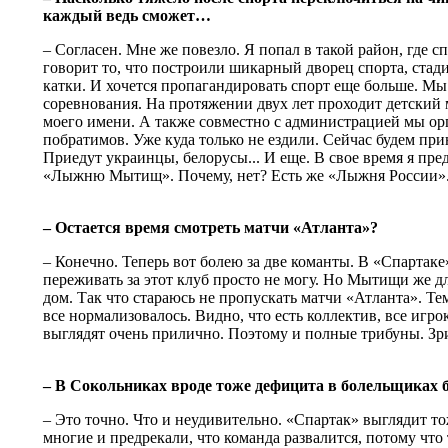
каждый ведь сможет…
– Согласен. Мне же повезло. Я попал в такой район, где с
говорит то, что построили шикарный дворец спорта, ста
катки. И хочется пропагандировать спорт еще больше. М
соревнования. На протяжении двух лет проходит детски
моего имени. А также совместно с администрацией мы ор
побратимов. Уже куда только не ездили. Сейчас будем при
Приедут украинцы, белорусы... И еще. В свое время я пр
«Лыжню Мытищ». Почему, нет? Есть же «Лыжня России». 
– Остается время смотреть матчи «Атланта»?
– Конечно. Теперь вот болею за две команты. В «Спартаке
переживать за этот клуб просто не могу. Но Мытищи же дл
дом. Так что стараюсь не пропускать матчи «Атланта». Те
все нормализовалось. Видно, что есть коллектив, все игро
выглядят очень прилично. Поэтому и полные трибуны. Зр
– В Сокольниках вроде тоже дефицита в болельщиках
– Это точно. Что и неудивительно. «Спартак» выглядит т
многие и предрекали, что команда развалится, потому что 