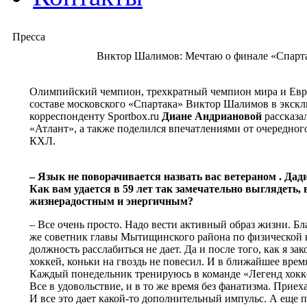
Пресса
Виктор Шалимов: Мечтаю о финале «Спарта
Олимпийский чемпион, трехкратный чемпион мира и Ев
составе московского «Спартака» Виктор Шалимов в экск
корреспонденту Sportbox.ru
Диане Андриановой
рассказал
«Атлант», а также поделился впечатлениями от очередног
КХЛ.
– Язык не поворачивается назвать вас ветераном . Да
Как вам удается в 59 лет так замечательно выглядеть, 
жизнерадостным и энергичным?
– Все очень просто. Надо вести активный образ жизни. Бла
же советник главы Мытищинского района по физической ку
должность расслабиться не дает. Да и после того, как я за
хоккей, коньки на гвоздь не повесил. И в ближайшее время
Каждый понедельник тренируюсь в команде «Легенд хокк
Все в удовольствие, и в то же время без фанатизма. Приех
И все это дает какой-то дополнительный импульс. А еще 