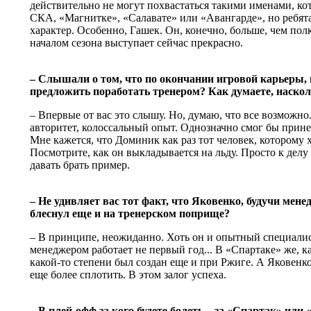
действительно не могут похвастаться такими именами, кот
СКА, «Магнитке», «Салавате» или «Авангарде», но ребят
характер. Особенно, Гашек. Он, конечно, больше, чем по
началом сезона выступает сейчас прекрасно.
– Слышали о том, что по окончании игровой карьеры, 
предложить поработать тренером? Как думаете, наскол
– Впервые от вас это слышу. Но, думаю, что все возможно
авторитет, колоссальный опыт. Однозначно смог бы принес
Мне кажется, что Доминик как раз тот человек, которому х
Посмотрите, как он выкладывается на льду. Просто к делу
давать брать пример.
– Не удивляет вас тот факт, что Яковенко, будучи мен
блеснул еще и на тренерском поприще?
– В принципе, неожиданно. Хоть он и опытный специалист
менеджером работает не первый год... В «Спартаке» же, ка
какой-то степени был создан еще и при Ржиге. А Яковенко 
еще более сплотить. В этом залог успеха.
– В плей-офф за кого будете болеть – за «Спартак» или