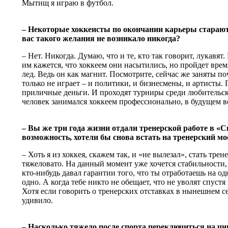
Мытищ я играю в футбол.
– Некоторые хоккеисты по окончании карьеры стараютс
вас такого желания не возникало никогда?
– Нет. Никогда. Думаю, что и те, кто так говорит, лукавят
им кажется, что хоккеем они насытились, но пройдет время
лед. Ведь он как магнит. Посмотрите, сейчас же заняты по
только не играет – и политики, и бизнесмены, и артисты. 
приличные деньги. И проходят турниры среди любительск
человек занимался хоккеем профессионально, в будущем вс
– Вы же три года жизни отдали тренерской работе в «
возможность, хотели бы снова встать на тренерский м
– Хоть я из хоккея, скажем так, и «не вылезал», стать трен
тяжеловато. На данный момент уже хочется стабильности, 
кто-нибудь давал гарантии того, что ты отработаешь на одн
одно. А когда тебе никто не обещает, что не уволят спустя
Хотя если говорить о тренерских отставках в нынешнем се
удивило.
– Насколько тяжело после спорта переключиться на ч