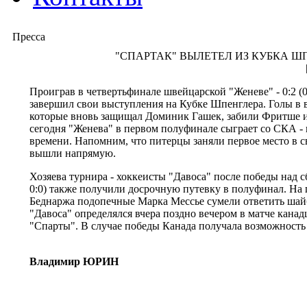
Пресса
"СПАРТАК" ВЫЛЕТЕЛ ИЗ КУБКА Ш
Проиграв в четвертьфинале швейцарской "Женеве" - 0:2 (0:2
завершил свои выступления на Кубке Шпенглера. Голы в 
которые вновь защищал Доминик Гашек, забили Фритше и
сегодня "Женева" в первом полуфинале сыграет со СКА - 
времени. Напомним, что питерцы заняли первое место в св
вышли напрямую.
Хозяева турнира - хоккеисты "Давоса" после победы над сбо
0:0) также получили досрочную путевку в полуфинал. На 
Беднаржа подопечные Марка Мессье сумели ответить шай
"Давоса" определялся вчера поздно вечером в матче кана
"Спарты". В случае победы Канада получала возможность 
Владимир ЮРИН