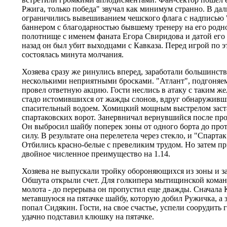
Ржига, только победа" звучал как минимум странно. В да
ограничились вывешиванием чешского флага с надписью
баннером с благодарностью бывшему тренеру на его родн
полотнище с именем фаната Егора Свиридова и датой его 
назад он был убит выходцами с Кавказа. Перед игрой по 
состоялась минута молчания.
Хозяева сразу же ринулись вперед, заработали большинст
несколькими неприятными бросками. "Атлант", подгоня
провел ответную акцию. Гости неслись в атаку с таким ж
стадо истомившихся от жажды слонов, вдруг обнаруживш
спасительный водоем. Хомицкий мощным выстрелом заста
спартаковских ворот. Занервничал вернувшийся после про
Он выбросил шайбу поперек зоны от одного борта до про
силу. В результате она перелетела через стекло, и "Спарта
Отбились красно-белые с превеликим трудом. Но затем п
двойное численное преимущество на 1.14.
Хозяева не выпускали тройку обороняющихся из зоны и за
Обшута открыли счет. Для голкипера мытищинской команд
молота - до перерыва он пропустил еще дважды. Сначала 
метавшуюся на пятачке шайбу, которую добил Ружичка, а
попал Сидякин. Гости, на свое счастье, успели соорудить г
удачно подставил клюшку на пятачке.