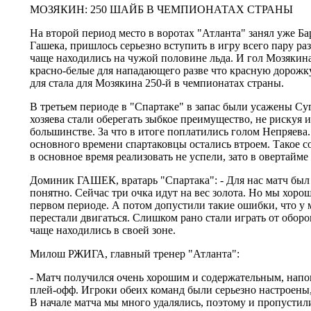
МОЗЯКИН: 250 ШАЙБ В ЧЕМПИОНАТАХ СТРАНЫ
На второй период место в воротах "Атланта" занял уже Ба
Гашека, пришлось серьезно вступить в игру всего пару р
чаще находились на чужой половине льда. И гол Мозякина
красно-белые для нападающего разве что красную дорожк
для стала для Мозякина 250-й в чемпионатах страны.
В третьем периоде в "Спартаке" в запас были усажены С
хозяева стали оберегать зыбкое преимущество, не рискуя 
большинстве. За что в итоге поплатились голом Непряева.
основного времени спартаковцы остались втроем. Такое 
в основное время реализовать не успели, зато в овертайме
Доминик ГАШЕК, вратарь "Спартака": - Для нас матч был 
понятно. Сейчас три очка идут на вес золота. Но мы хоро
первом периоде. А потом допустили такие ошибки, что у м
перестали двигаться. Слишком рано стали играть от обор
чаще находились в своей зоне.
Милош РЖИГА, главный тренер "Атланта":
- Матч получился очень хорошим и содержательным, напо
плей-офф. Игроки обеих команд были серьезно настроены
В начале матча мы много удалялись, поэтому и пропустили