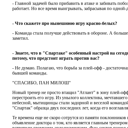
- Главной задачей было прибавить в атаке и забивать побо
работает. Но все время выигрывать, забрасывая по одной-
- Что скажете про нынешнюю игру красно-белых?
- Команда стала получше действовать в обороне. А больше
заметил.
- Знаете, что в "Спартаке" особенный настрой на сего
потому, что предстоит играть против вас?
- Не думаю. Полагаю, что борьба за плей-офф - достаточн
бывшей команды.
"СПАСИБО, ПАН МИЛОШ"
Новый тренер не просто втащил "Атлант" в зону плей-офф
перестроить его игру. Из унылого коллектива, мечтавшего
небесной, мытищинцы стали задорной и веселой командой.
"Спартак" образца двух последних лет, когда его возглавл
Те времена еще не скоро сотрутся из памяти поклонников
объявление диктора о том, кто является главным тренеро
встретили громкими аплодисментами. Фан-сектор пошел е