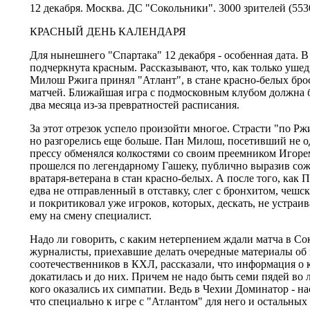
12 декабря. Москва. ДС "Сокольники". 3000 зрителей (553
КРАСНЫЙ ДЕНЬ КАЛЕНДАРЯ
Для нынешнего "Спартака" 12 декабря - особенная дата. В
подчеркнута красным. Рассказывают, что, как только уш
Милош Ржига принял "Атлант", в стане красно-белых бро
матчей. Ближайшая игра с подмосковным клубом должна бы
два месяца из-за превратностей расписания.
За этот отрезок успело произойти многое. Страсти "по Ржи
но разгорелись еще больше. Пан Милош, посетивший не од
прессу обменялся колкостями со своим преемником Игоре
прошелся по легендарному Гашеку, публично выразив сож
вратаря-ветерана в стан красно-белых. А после того, как 
едва не отправленный в отставку, слег с бронхитом, чешс
и покритиковал уже игроков, которых, дескать, не устра
ему на смену специалист.
Надо ли говорить, с каким нетерпением ждали матча в Со
журналисты, приехавшие делать очередные материалы об 
соотечественников в КХЛ, рассказали, что информация о
докатилась и до них. Причем не надо быть семи пядей во л
кого оказались их симпатии. Ведь в Чехии Доминатор - на
что специально к игре с "Атлантом" для него и остальны