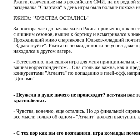
Ржиги, озвученные им в российских СМИ, на их родной я
раздевалка "Спартака" в день игры была больше похожа н
РЖИГА: "ЧУВСТВА ОСТАЛИСЬ"
За полтора часа до начала матча Ржига привычно, как он 
с лишним сезонов, вышел к бортику и всматривался в зна
Проходивший мимо спартаковец Юньков-младший почтите
"Здравствуйте". Ржига от неожиданности не успел даже п
находился в другом лагере.
- Естественно, нынешняя игра для меня принципиальна, - з
вашим корреспондентом. - Она столь же важна, как и пре
конкурентами "Атланта" по попаданию в плей-офф, напр
"Динамо".
- Неужели в душе ничего не происходит? все-таки вас
красно-белых.
- Чувства, конечно, еще остались. Но до финальной сирены
все мысли только об одном - "Атлант" должен выступать 
- С тех пор как вы его возглавили, игра команды поме