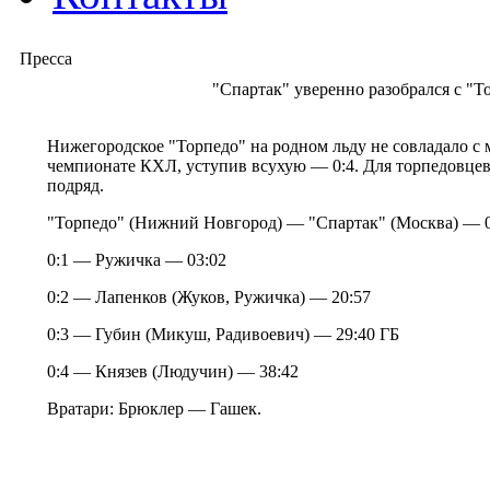
Пресса
"Спартак" уверенно разобрался с "Т
Нижегородское "Торпедо" на родном льду не совладало с
чемпионате КХЛ, уступив всухую — 0:4. Для торпедовцев
подряд.
"Торпедо" (Нижний Новгород) — "Спартак" (Москва) — 0:4 
0:1 — Ружичка — 03:02
0:2 — Лапенков (Жуков, Ружичка) — 20:57
0:3 — Губин (Микуш, Радивоевич) — 29:40 ГБ
0:4 — Князев (Людучин) — 38:42
Вратари: Брюклер — Гашек.