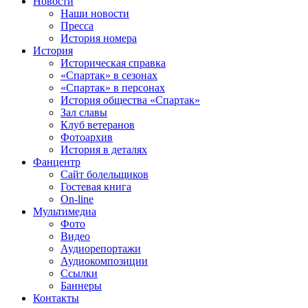
Новости
Наши новости
Пресса
История номера
История
Историческая справка
«Спартак» в сезонах
«Спартак» в персонах
История общества «Спартак»
Зал славы
Клуб ветеранов
Фотоархив
История в деталях
Фанцентр
Сайт болельщиков
Гостевая книга
On-line
Мультимедиа
Фото
Видео
Аудиорепортажи
Аудиокомпозиции
Ссылки
Баннеры
Контакты