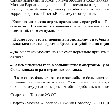
Самым заметным игроком у нижегородцев в Сокольниках
Михаил Варнаков – лучший снайпер команды на данный м
легендарному Доминику Гашеку он забить в этот раз не смо
корреспондентом «Газеты.Ru» этому не огорчился.
«Конечно, интересно играть против таких вратарей как Гаш
сказал он. – Но никакого волнения в игре против него я н
известный, но всем нужны очки.
– Кроме того, что вы попали в перекладину, у вас был 
выкатывались на ворота и бросали из убойной позиции
– Да, был такой момент, но я не смог нормально принять 
наудачу.
– За исключением гола в большинстве в овертайме, у ва
Сокольниках игра в неравных составах.
– Я вам скажу больше: тот гол в овертайме в большинстве
неравных составах в этом сезоне. У нас с этим проблемы, 
очки, поэтому у нас есть время, чтобы поработать в данн
Спартак — Торпедо 2:3 ОТ
Спартак (Москва) - Торпедо (Нижний Новгород) 2:3 ОТ (0:2,