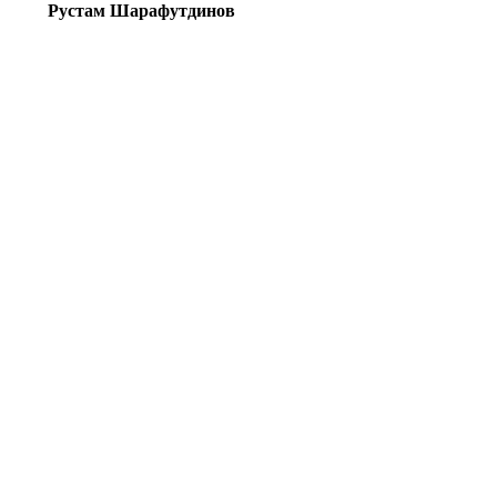
Рустам Шарафутдинов
© Информационное агентство «Фотоаге
Спартака (Photo Agency Spartak History
Свидетельство о регистрации ИА № ФС 
22.08.2016, учредитель ООО «БТВ-Инф
16+
Все права на материалы,
history.ru, являются об
том числе зарегист
«Спартак», и охра