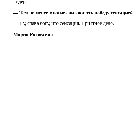
лидер.
— Тем не менее многие считают эту победу сенсацией.
— Ну, слава богу, что сенсация. Приятное дело.
Мария Роговская
© Информационное агентство «Фотоаге
Спартака (Photo Agency Spartak History
Свидетельство о регистрации ИА № ФС 
22.08.2016, учредитель ООО «БТВ-Инф
16+
Все права на материалы,