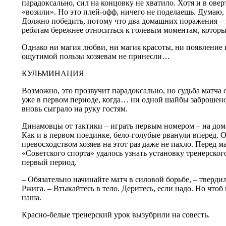
парадоксально, сил на концовку не хватило. Хотя и в ове
«возили». Но это плей-офф, ничего не поделаешь. Думаю,
Должно победить, потому что два домашних поражения – 
ребятам бережнее относиться к голевым моментам, которы
Однако ни магия любви, ни магия красоты, ни появление 
ощутимой пользы хозяевам не принесли…
КУЛЬМИНАЦИЯ
Возможно, это прозвучит парадоксально, но судьба матча
уже в первом периоде, когда… ни одной шайбы заброшено
вновь сыграло на руку гостям.
Динамовцы от тактики – играть первым номером – на дом
Как и в первом поединке, бело-голубые рванули вперед. 
превосходством хозяев на этот раз даже не пахло. Перед 
«Советского спорта» удалось узнать установку тренерског
первый период.
– Обязательно начинайте матч в силовой борьбе, – тверд
Ржига. – Втыкайтесь в тело. Деритесь, если надо. Но чтоб
наша.
Красно-белые тренерский урок вызубрили на совесть.