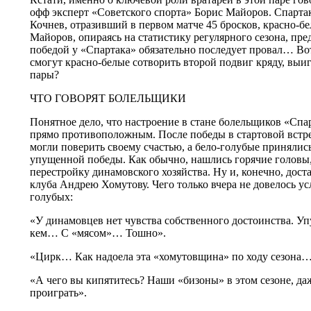
офф эксперт «Советского спорта» Борис Майоров. Спарт
Кочнев, отразивший в первом матче 45 бросков, красно-бе
Майоров, опираясь на статистику регулярного сезона, пре
победой у «Спартака» обязательно последует провал… Вот
смогут красно-белые сотворить второй подвиг кряду, выи
пары?
ЧТО ГОВОРЯТ БОЛЕЛЬЩИКИ
Понятное дело, что настроение в стане болельщиков «Сп
прямо противоположным. После победы в стартовой встре
могли поверить своему счастью, а бело-голубые принялис
упущенной победы. Как обычно, нашлись горячие головы,
перестройку динамовского хозяйства. Ну и, конечно, дост
клуба Андрею Хомутову. Чего только вчера не довелось ус
голубых:
«У динамовцев нет чувства собственного достоинства. Упус
кем… С «мясом»… Тошно».
«Цирк… Как надоела эта «хомутовщина» по ходу сезона…
«А чего вы кипятитесь? Наши «бизоны» в этом сезоне, даж
проиграть».