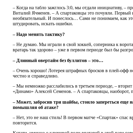
– Когда на табло зажглось 3:0, мы отдали инициативу, – 
Виталий Ячменев. – А спартаковцы это почуяли. Первый 
необязательный. И понеслось… Сами не понимаем, как эт
штудировать, искать ошибки.
– Надо менять тактику?
– Не думаю. Мы играли в свой хоккей, соперника к ворот
вратарь так здорово – уже в первом периоде был бы разгр
– Длинный овертайм без буллитов – это…
– Очень хорошо! Лотерея штрафных бросков в плей-офф не
честно и справедливо.
– Мы немножко расслабились в третьем периоде, – втори
«Динамо» Алексей Семенов. – А спартаковцы, наоборот,
– Может, забросив три шайбы, стоило запереться еще на 
помышляя об атаке?
– Нет, это не наш стиль! В первом матче «Спартак» спас в
повторится.
Кстати, именно о ключевой роли вратарей в этой паре гов