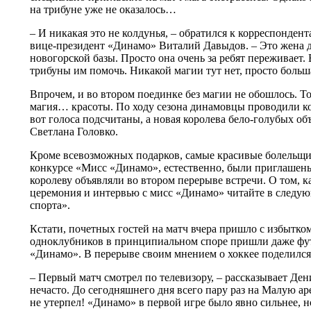
на трибуне уже не оказалось…
– И никакая это не колдунья, – обратился к корреспонден
вице-президент «Динамо» Виталий Давыдов. – Это жена 
новогорской базы. Просто она очень за ребят переживает. 
трибуны им помочь. Никакой магии тут нет, просто больш
Впрочем, и во втором поединке без магии не обошлось. Тол
магия… красоты. По ходу сезона динамовцы проводили к
вот голоса подсчитаны, а новая королева бело-голубых объ
Светлана Головко.
Кроме всевозможных подарков, самые красивые болельщи
конкурсе «Мисс «Динамо», естественно, были приглашены 
королеву объявляли во втором перерыве встречи. О том, 
церемония и интервью с мисс «Динамо» читайте в следу
спорта».
Кстати, почетных гостей на матч вчера пришло с избытко
одноклубников в принципиальном споре пришли даже фу
«Динамо». В перерыве своим мнением о хоккее поделилс
– Первый матч смотрел по телевизору, – рассказывает Ден
нечасто. До сегодняшнего дня всего пару раз на Малую аре
не утерпел! «Динамо» в первой игре было явно сильнее, 