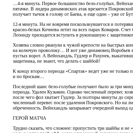
…4-я минута. Первое большинство бело-голубых. Вейнхан
пятачке. В лидера динамовских атак врезается Покровски
получает тычок в голову от Баева, и еще один – уже от Бу
12-я минута. На не вовремя поскользнувшегося и потеряв
красно-белых Кочнева летит на всех парах Комаров. Счет б
Леониду приходится вступить в рукопашную с защитник
Хозяева словно рванули к чужой крепости на быстрых коня
на колючую проволоку… И вот уже динамовец Воробьев 
пустых ворот. А Вейнхандль, Гудлер и Рахунек, выкативш
защитника, не знают, что делать с шайбой!
К концу второго периода «Спартак» ведет уже не только
и по броскам…
Последний шанс бело-голубые получают было за три мину
периода. Удален Кузьмин. Однако численный перевес хозяе
после чего фол хватает Гудлер. За полторы минуты до си
численный перевес после удаления Покровского. Но на л
обреченность. Вейнхандль запарывает очередной выход 
ГЕРОЙ МАТЧА
Трудно сказать, что сложнее: пропустить три шайбы и не 