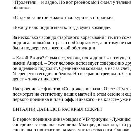
«Пролетели – и ладно. Но вот ребенок мой сидел у телевиз
обидно».
«С такой защитой можно тихо курить в сторонке».
«Ржигу надо подписывать, тогда будет команда».
За несколько часов до стартового вбрасывания те, кто со
подписал новый контракт со «Спартаком», а потому не см
были подвергнуты жестокой обструкции.
– Какой Ржига? С ума все, что ли, посходили? – возмуще
имени Андрей. – Этот человек исповедует совершенно др
он идеально подходит. Средненькая команда, а нас за сче
Уверен, что сегодня победим. Но все равно тревожно. Ск
денег – толку никакого!
Настроение же фанатов «Спартака» выразил Олег: «Пусть
посмотрят на статистику наших матчей в этом сезоне и еще
первого поединка в плей-офф. Никакого «на классе» уже н
ВИТАЛИЙ ДАВЫДОВ РАСКРЫЛ СЕКРЕТ
В первом поединке динамовцам с VIP-трибуны «Лужников
соперника загадочная женщина. Мы предположили, что р
специально пригласило на матч мага-экстрасенса. Однако