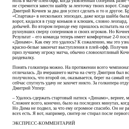
ноль в матче плей-офф, когда уязвленный соперник разве
не стремится завести шайбу за ленточку твоих ворот. Спа
Дмитрий Кочнев за два дня успел сделать и то и другое. Бр
«Спартака» в нескольких эпизодах, даже когда шайба была
ворот, кидался в гущу коньков и клюшек, словно леопард, 
добычей. Во втором периоде ему пришлось испытать на се
рухнувших сверху соперников и своих игроков. Но Кочнев
Результат – его команда теперь имеет комфортные 2-0 пос
«Динамо». Как ему это удалось? К сожалению, мы это узна
красно-белые закончат выступления в плей-офф. Получи
приз лучшему игроку матча, обычно словоохотливый Кочн
раздевалку.
Понять голкипера можно. На протяжении всего чемпионат
отличалась. До вчерашнего матча на счету Дмитрия был вс
получилось, что второй он, оказывается, берег на самый 
сейчас спугнуть удачу не захочет никто. За голкипера отд
Дмитрий Уппер:
– Удалось сдержать стартовый натиск «Динамо», вернее, 
Сложнее всего, конечно, было на последних минутах, когд
Но Дима не подвел, за что ему огромное спасибо. Он не р
всех есть. Я вот, например, свитер не стирал после первог
ЭКСПРЕСС-КОММЕНТАРИЙ