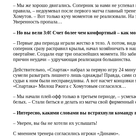
– Мы же хорошо двигались. Соперник за нами не успевал 
правила, – недоумевал после первого матча главный тре
Хомутов. – Вот только кучу моментов не реализовали. На 
Уверенность пропала…
– Но вы вели 3:0! Счет более чем комфортный – как м
– Первые два периода играли жестко в тело. А потом, вид
соперник сразу расправил крылья, начал хозяйничать в на
овертайме. Создали еще три опаснейших момента. Но заби
причин неудачи – удручающая реализация большинства.
Действительно, «Спартак» набрал за первую игру 24 мин
сумели разыграть лишнего лишь однажды! Правда, сами с
судьи к ним были несправедливы. А вот насчет концовки 
«Спартака» Милош Ржига с Хомутовым согласился…
– Мы начали плей-офф только в третьем периоде, – усмеха
белых. – Стали биться и делать из матча свой фирменный
– Интересно, какими словами вы встряхнули команду 
– Уверен, вы бы не хотели их услышать!
С мнением тренера согласились игроки «Динамо».