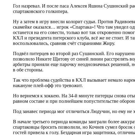
Гол назревал. И после паса Алексея Яшина Сушинский ра
спартаковского голкипера.
Ну а затем в игру внесли колорит судьи. Против Радивое
скамейке оказался… игрок «Спартака»! Что там увидел оди
останется на его совести, только вот так откровенно помо
КХЛ и президента питерского клуба, всё же не стоит. И т
воспользовались, сравняв счёт стараниями Жиру.
Подвёл питерцев во второй раз Сушинский. Его нарушени
позволило Никите Щитову от синей линии расстрелять вор
арбитры приняли еще парочку неоднозначных решений, но
в обе стороны.
Так что проблема судейства в КХЛ вызывает немало нар
накануне плей-офф это тревожит.
Но вернемся к хоккею. На 34-й минуте питерцы снова отыг
равном составе и при полнейшем попустительстве оборон
Под занавес периода мог отличиться Людучин, но ему не 
В начале третьего периода команды заиграли более аккур
спартаковцы бросить позволили, но Кочнев сумел бросок о
гостей привела к голу. Бездарная игра защитника, отличн