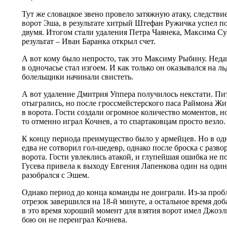
Тут же словацкое звено провело затяжную атаку, следстви
ворот Эша, в результате хитрый Штефан Ружичка успел по
двумя. Итогом стали удаления Петра Чаянека, Максима С
результат – Иван Баранка открыл счет.
А вот кому было непросто, так это Максиму Рыбину. Нед
в одночасье стал изгоем. И как только он оказывался на ль
болельщики начинали свистеть.
А вот удаление Дмитрия Уппера получилось некстати. Пит
отыгрались, но после гроссмейстерского паса Раймона Жи
в ворота. Гости создали огромное количество моментов, но
то отменно играл Кочнев, а то спартаковцам просто везло.
К концу периода преимущество было у армейцев. Но в од
едва не сотворил гол-шедевр, однако после броска с разво
ворота. Гости увлеклись атакой, и глупейшая ошибка не 
Гусева привела к выходу Евгения Лапенкова один на один
разобрался с Эшем.
Однако период до конца команды не доиграли. Из-за проб
отрезок завершился на 18-й минуте, а остальное время до
в это время хороший момент для взятия ворот имел Джоэл
бою он не переиграл Кочнева.