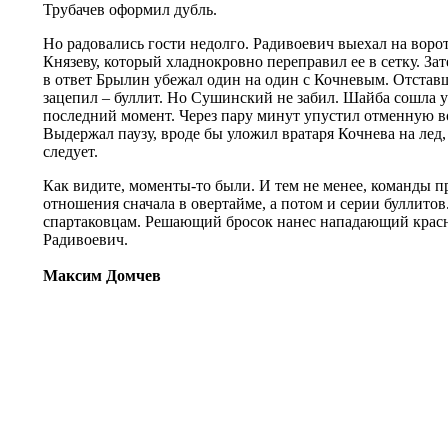
Трубачев оформил дубль.
Но радовались гости недолго. Радивоевич выехал на воро
Князеву, который хладнокровно переправил ее в сетку. За
в ответ Брылин убежал один на один с Кочневым. Отстав
зацепил – буллит. Но Сушинский не забил. Шайба сошла у
последний момент. Через пару минут упустил отменную 
Выдержал паузу, вроде бы уложил вратаря Кочнева на лед,
следует.
Как видите, моменты-то были. И тем не менее, команды 
отношения сначала в овертайме, а потом и серии буллитов
спартаковцам. Решающий бросок нанес нападающий крас
Радивоевич.
Максим Домчев