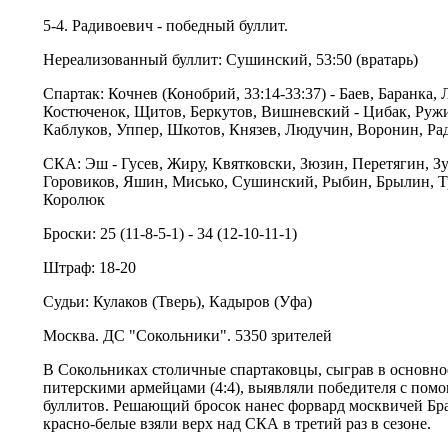
5-4. Радивоевич - победный буллит.
Нереализованный буллит: Сушинский, 53:50 (вратарь)
Спартак: Кочнев (Конобрий, 33:14-33:37) - Баев, Баранка,
Костюченок, Щитов, Беркутов, Вишневский - Цибак, Ружи
Каблуков, Уппер, Шкотов, Князев, Людучин, Воронин, Ра
СКА: Эш - Гусев, Жиру, Квятковски, Зюзин, Перетягин, Зу
Горовиков, Яшин, Мисько, Сушинский, Рыбин, Брылин, Т
Королюк
Броски: 25 (11-8-5-1) - 34 (12-10-11-1)
Штраф: 18-20
Судьи: Кулаков (Тверь), Кадыров (Уфа)
Москва. ДС "Сокольники". 5350 зрителей
В Сокольниках столичные спартаковцы, сыграв в основно
питерскими армейцами (4:4), выявляли победителя с пом
буллитов. Решающий бросок нанес форвард москвичей Бра
красно-белые взяли верх над СКА в третий раз в сезоне.