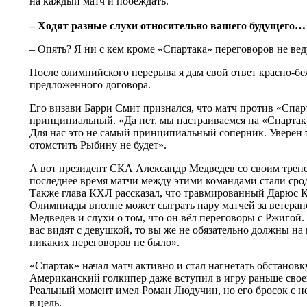
на каждый матч и побеждать.
– Ходят разные слухи относительно вашего будущего…
– Опять? Я ни с кем кроме «Спартака» переговоров не вед
После олимпийского перерыва я дам свой ответ красно-б
предложенного договора.
Его визави Барри Смит признался, что матч против «Спарт
принципиальный. «Да нет, мы настраиваемся на «Спартак» 
Для нас это не самый принципиальный соперник. Уверен 
отомстить Рыбину не будет».
А вот президент СКА Александр Медведев со своим трене
последнее время матчи между этими командами стали сродн
Также глава КХЛ рассказал, что травмированный Дарюс К
Олимпиады вполне может сыграть пару матчей за ветеран
Медведев и слухи о том, что он вёл переговоры с Ржигой.
вас видят с девушкой, то вы же не обязательно должны на 
никаких переговоров не было».
«Спартак» начал матч активно и стал нагнетать обстановк
Американский голкипер даже вступил в игру раньше свое
Реальный момент имел Роман Людучин, но его бросок с н
в цель.