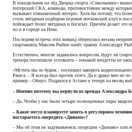
В понедельник на лёд Дворца спорта «Сокольники» вышл
питерский СКА, команды, противостояние между которым
вызывает повышенный интерес. Хотя бы потому, что бол
столь звёздным подбором игроков московский клуб в посл
побеждает более звёздных и богатых. Причём делает это н
но и в городе на Неве.
Последняя встреча этих команд обернулась весьма непри
спартаковец Максим Рыбин нанёс травму Александру Рыб
Естественно, многие задавались вопросом, будут ли спарт
тренера поспешили успокоить – никакой вендетты не ожид
«Мстить мы не будем, - поспешил заверить корреспонден
Ржига. – Я всегда был против этого. Да и драки мне не п
пример – Обшут. Подрался в Астане и теперь на месяц выб
– Именно поэтому вы вернули из аренды Александра Б
– Да. Чтобы у нас были четыре полноценных пары защитн
– Какое место планируете занять в регулярном чемпио
постараетесь опередить «Динамо»?
– Мы об этом не задумываемся, опередим «Динамо» или н