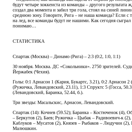
будут четыре хоккеиста из команды – другого результата ж
создал два момента и забил три гола, стоял на синей лин
среднюю зону. Говорите, Рига – не наша команда? Если с
на лед, все команды будут не нашими. Как сегодня сыграл
понимаю…
СТАТИСТИКА
Спартак (Москва) – Динамо (Рига) – 2:3 (0:2, 1:0, 1:1)
30 ноября. Москва. ДС «Сокольники». 2750 зрителей. Судь
Йержабек (Чехия).
Голы: 0:1 Арнасон 1 (Кария, Букартс, 3.21), 0:2 Арнасон 2 
(Ружичка, Левандовский, 23.11), 1:3 Спруктс 5 (Госса, 50.3
(Левандовский, Баранка, 52.44, б.).
Три звезды: Масальскис, Арнасон, Левандовский.
Спартак (14): Кочнев (59.52); Баранка – Костюченок (4),
– Беркутов (2), Баев; Ружичка – Цыбак – Радивоевич-к (2),
Каблуков – Мусатов (2), Князев – Рыбаков – Людучин (2),
Малюшкин.