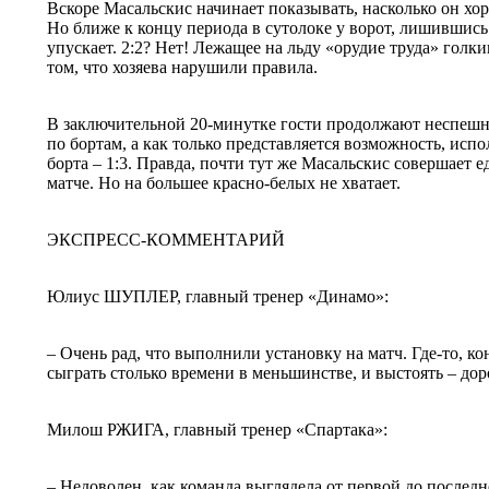
Вскоре Масальскис начинает показывать, насколько он хор
Но ближе к концу периода в сутолоке у ворот, лишившись
упускает. 2:2? Нет! Лежащее на льду «орудие труда» голк
том, что хозяева нарушили правила.
В заключительной 20-минутке гости продолжают неспешно
по бортам, а как только представляется возможность, исп
борта – 1:3. Правда, почти тут же Масальскис совершает
матче. Но на большее красно-белых не хватает.
ЭКСПРЕСС-КОММЕНТАРИЙ
Юлиус ШУПЛЕР, главный тренер «Динамо»:
– Очень рад, что выполнили установку на матч. Где-то, ко
сыграть столько времени в меньшинстве, и выстоять – дор
Милош РЖИГА, главный тренер «Спартака»:
– Недоволен, как команда выглядела от первой до послед