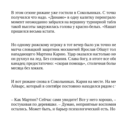
В этом сезоне рижане уже гостили в Сокольниках. С точки
получился что надо. «Динамо» в одну калитку переиграло
момент неожиданно забрался на вершину турнирной табли
такой высоты закружилась голова у красно-белых. «Нашат
пришелся весьма кстати.
Но одному рижскому игроку в тот вечер было уж точно не
матча словацкий защитник москвичей Ярослав Обшут тол
нападающего Мартина Карию. Удар оказался настолько не
он рухнул на лед. Без сознания. Слава богу, в итоге все об
канадец предостаточно: «скорая помощь», столичная больн
месяца без хоккея.
И вот рижане снова в Сокольниках. Кария на месте. На м
Айварс, который в сентябре постоянно находился рядом 
– Как Мартин? Сейчас сами увидите! Все у него хорошо, 
постукивая по деревяшке. – Думаю, неприятные воспомин
остались. Может быть, и барьер психологический есть. Но 