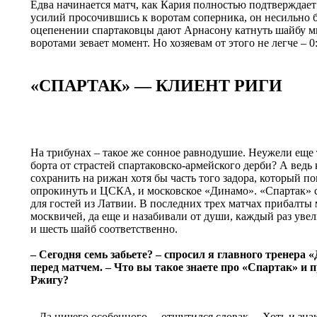
Едва начинается матч, как Кария полностью подтверждает
усилий просочившись к воротам соперника, он несильно б
оцепенении спартаковцы дают Арнасону катнуть шайбу ми
воротами зевает момент. Но хозяевам от этого не легче – 0:
«СПАРТАК» — КЛИЕНТ РИГИ
На трибунах – такое же сонное равнодушие. Неужели еще 
борта от страстей спартаковско-армейского дерби? А ведь
сохранить на рижан хотя бы часть того задора, который п
опрокинуть и ЦСКА, и московское «Динамо». «Спартак» 
для гостей из Латвии. В последних трех матчах прибалты 
москвичей, да еще и назабивали от души, каждый раз увел
и шесть шайб соответственно.
– Сегодня семь забьете? – спросил я главного тренер
перед матчем. – Что вы такое знаете про «Спартак» и 
Ржигу?
– Да ничего особенного, – отшутился словак. – Хоть и з