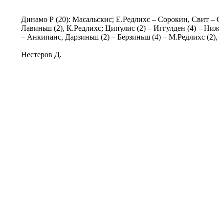
Динамо Р (20): Масальскис; Е.Редлихс – Сорокин, Свит – 
Лавиньш (2), К.Редлихс; Ципулис (2) – Иггулден (4) – Ниж
– Анкипанс, Дарзиньш (2) – Берзиньш (4) – М.Редлихс (2),
Нестеров Д.
© Информационное агентство «Фотоаге
Спартака (Photo Agency Spartak History
Свидетельство о регистрации ИА № ФС 
22.08.2016, учредитель ООО «БТВ-Инф
16+
Все права на материалы,