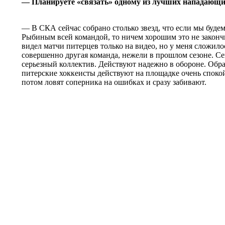
— Планируете «связать» одному из лучших нападающ
— В СКА сейчас собрано столько звезд, что если мы будем
Рыбиным всей командой, то ничем хорошим это не закончит
видел матчи питерцев только на видео, но у меня сложилос
совершенно другая команда, нежели в прошлом сезоне. С
серьезный коллектив. Действуют надежно в обороне. Обра
питерские хоккеисты действуют на площадке очень спокойн
потом ловят соперника на ошибках и сразу забивают.
© Информационное агентство «Фотоаге
Спартака (Photo Agency Spartak History
Свидетельство о регистрации ИА № ФС 
22.08.2016, учредитель ООО «БТВ-Инф