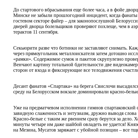
До стартового вбрасывания еще более часа, а в фойе двор
Минске не забыли прошлогодний инцидент, когда фанаты 
гостевом секторе файер – для законопослушной Белорусси
дверей дворца болельщиков проверяют похлеще, чем в а
терактов 11 сентября.
Секьюрити разве что ботинки не заставляют снимать. Каж
через прямоугольник металлоискателя затем дотошно исс
«рамки». Содержимое сумок и пакетов скрупулезно провер
Венчают картину тотальной бдительности две видеокамер
сторон от входа и фиксирующие все телодвижения счастл
Десант фанатов «Спартака» на берега Свислочи высадилс
среду на Белорусском вокзале доминировали красно-белы
Уже на предматчевом исполнении гимнов спартаковский 
завидную слаженность и энтузиазм, дружно выводя слова 
Красно-белые с таким же рвением сразу берутся за дело. 
минуты четыре им даже шайбой овладеть не удается! Княз
на Мезина, Мусатов заряжает с убойной позиции – все тщ