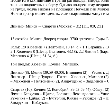
После того как минчане в третий раз выходят вперед, Ржи
за спин подопечных к борту. Однако по-прежнему неприв
на груди, молча взирает на площадку. Неужели пан Мило
Но что тренер может сделать, если спартаковцы мажут и
Динамо (Минск) – Спартак (Москва) – 3:2 (1:1, 0:0, 2:1)
15 октября. Минск. Дворец спорта. 3700 зрителей. Судья 
Голы: 1:0 Хювенен 7 (Пелтонен, 10.14, б.), 1:1 Баранка 2 (
2:1 Хювенен 8 (Шевц, Пелтонен, 43.18), 2:2 Лямин 1 (Баран
Мелешко 4 (Шевц, 51.34, б.).
Три звезды: Хювенен, Кочнев, Мелешко.
Динамо (8): Мезин (39.59-40.00); Вяянянен (2) – Уэскотт, 
Линтнер – Шевц; Чуприс – Плэтт – Хювенен, Михалев (2) 
– Макконен – Пелтонен-к (2), Андрущенко – Заделенов – 
Спартак (16): Кочнев (2, Конобрий, 39.53-59.44); Обшут (2
Лямин, Беркутов – Щитов, Болякин; Левандовский – Уппер
Ружичка – Цибак (2) – Бутурлин, Князев – Рыбаков (2) – Л
Заварухин – Каблуков.