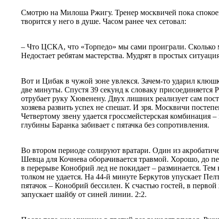
Смотрю на Милоша Ржигу. Тренер москвичей пока спокоен
творится у него в душе. Часом ранее чех сетовал:
– Что ЦСКА, что «Торпедо» мы сами проиграли. Сколько 
Недостает ребятам мастерства. Мудрят в простых ситуац
Вот и Цибак в чужой зоне увлекся. Зачем-то ударил клюш
две минуты. Спустя 39 секунд к словаку присоединяется Р
отрубает руку Хювенену. Двух лишних реализует сам пост
хозяева развить успех не спешат. И зря. Москвичи постепе
Четвертому звену удается гроссмейстерская комбинация 
глубины Баранка забивает с пятачка без сопротивления.
Во втором периоде солируют вратари. Один из акробатич
Шевца для Кочнева оборачивается травмой. Хорошо, до пе
в перерыве Конобрий лед не покидает – разминается. Тем 
толком не удается. На 44-й минуте Беркутов упускает Пел
пятачок – Конобрий бессилен. К счастью гостей, в первой
запускает шайбу от синей линии. 2:2.