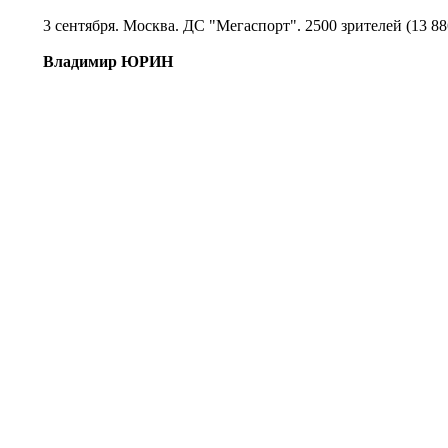
3 сентября. Москва. ДС "Мегаспорт". 2500 зрителей (13 88
Владимир ЮРИН
© Информационное агентство «Фотоаге
Спартака (Photo Agency Spartak History
Свидетельство о регистрации ИА № ФС 
22.08.2016, учредитель ООО «БТВ-Инф
16+
Все права на материалы,
history.ru, являются об