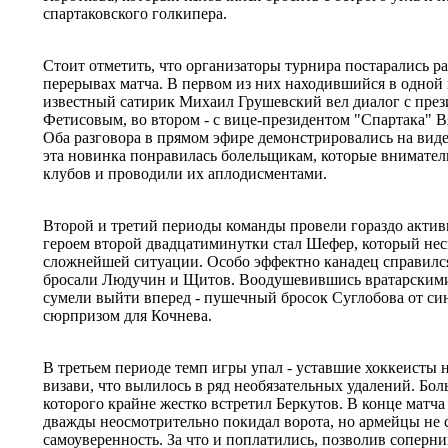
спартаковского голкипера.
Стоит отметить, что организаторы турнира постарались р
перерывах матча. В первом из них находившийся в одной 
известный сатирик Михаил Грушевский вел диалог с пр
Фетисовым, во втором - с вице-президентом "Спартака"
Оба разговора в прямом эфире демонстрировались на виде
эта новинка понравилась болельщикам, которые внимател
клубов и проводили их аплодисментами.
Второй и третий периоды команды провели гораздо актив
героем второй двадцатиминутки стал Шефер, который неск
сложнейшей ситуации. Особо эффектно канадец справился 
бросали Людучин и Щитов. Воодушевившись вратарским
сумели выйти вперед - пушечный бросок Суглобова от си
сюрпризом для Кочнева.
В третьем периоде темп игры упал - уставшие хоккеисты 
визави, что вылилось в ряд необязательных удалений. Бол
которого крайне жестко встретил Беркутов. В конце матча
дважды неосмотрительно покидал ворота, но армейцы не с
самоуверенность. За что и поплатились, позволив соперник