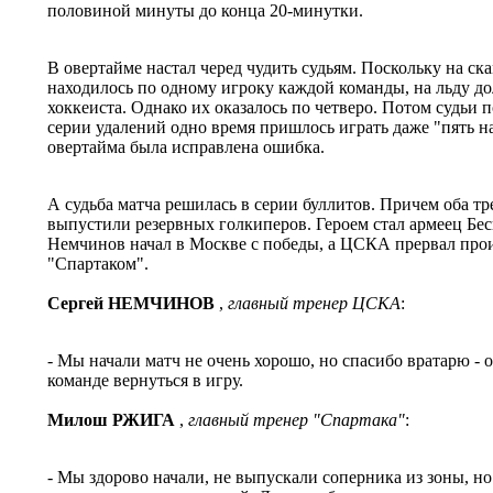
половиной минуты до конца 20-минутки.
В овертайме настал черед чудить судьям. Поскольку на с
находилось по одному игроку каждой команды, на льду д
хоккеиста. Однако их оказалось по четверо. Потом судьи по
серии удалений одно время пришлось играть даже "пять на
овертайма была исправлена ошибка.
А судьба матча решилась в серии буллитов. Причем оба т
выпустили резервных голкиперов. Героем стал армеец Бес
Немчинов начал в Москве с победы, а ЦСКА прервал пр
"Спартаком".
Сергей НЕМЧИНОВ
,
главный тренер ЦСКА
:
- Мы начали матч не очень хорошо, но спасибо вратарю - о
команде вернуться в игру.
Милош РЖИГА
,
главный тренер "Спартака"
:
- Мы здорово начали, не выпускали соперника из зоны, но