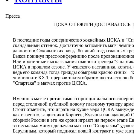
Пресса
ЦСКА ОТ РЖИГИ ДОСТАВАЛОСЬ 
В последние годы соперничество хоккейных ЦСКА и "Спа
скандальный оттенок. Достаточно вспомнить матч чемпио
давности в Сокольниках, когда бывший тогда главным тр
Быков покинул пресс-конференцию после провокационного,
Или ироничные высказывания главного тренера "Спартак
ЦСКА в прошлом сезоне. У чешского наставника, кстати, 
ведь его команда тогда трижды обыграла красно-синих - 4:2
чемпионате КХЛ, прервав таким образом шестилетнюю 
"Спартака" в матчах против ЦСКА.
Именно в матче против самого принципиального соперни
перед столичной публикой новому главному тренеру арм
Стоит отметить, что играть на Кубке мэра ЦСКА вынужден
как известно, защитники Корнеев, Куляш и нападающий С
сборной России в эти же сроки играют на первом этапе Ев
за несколько минут до начала матча со "Спартаком" удалос
Барулиным, который подписал новый контракт и уже завтр