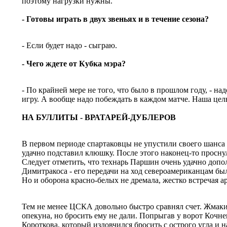
поэтому нагрузки нужны.
- Готовы играть в двух звеньях и в течение сезона?
- Если будет надо - сыграю.
- Чего ждете от Кубка мэра?
- По крайней мере не того, что было в прошлом году, - на
игру. А вообще надо побеждать в каждом матче. Наша цель
НА БУЛЛИТЫ - ВРАТАРЕЙ-ДУБЛЕРОВ
В первом периоде спартаковцы не упустили своего шанса
удачно подставил клюшку. После этого наконец-то просн
Следует отметить, что технарь Паршин очень удачно доп
Димитракоса - его передачи на ход североамериканцам бы
Но и оборона красно-белых не дремала, жестко встречая а
Тем не менее ЦСКА довольно быстро сравнял счет. Жмаки
опекуна, но бросить ему не дали. Попрыгав у ворот Кочнев
Короткова, который изловчился бросить с острого угла и 