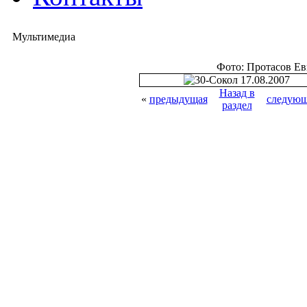
Мультимедиа
Фото: Протасов Е
Назад в
«
предыдущая
следующ
раздел