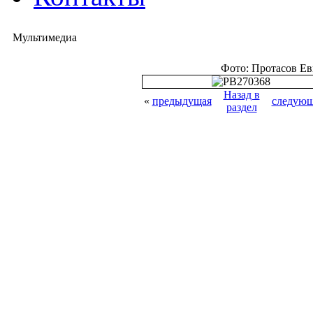
Мультимедиа
Фото: Протасов Е
Назад в
«
предыдущая
следующ
раздел