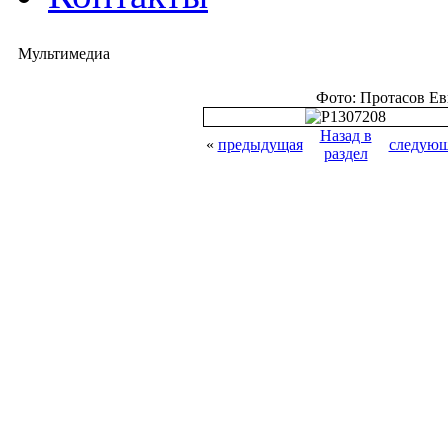
Мультимедиа
Фото: Протасов Е
Назад в
«
предыдущая
следующ
раздел