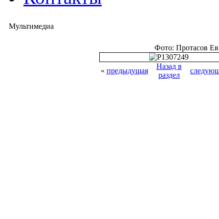
Мультимедиа
Фото: Протасов Е
Назад в
«
предыдущая
следующ
раздел