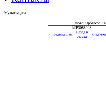
Мультимедиа
Фото: Протасов Е
Назад в
«
предыдущая
следующ
раздел