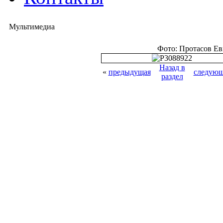
Мультимедиа
Фото: Протасов Е
Назад в
«
предыдущая
следующ
раздел