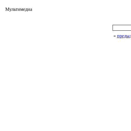
Мультимедиа
«
преды