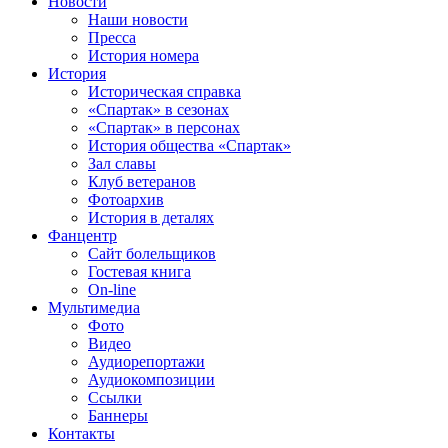
Новости
Наши новости
Пресса
История номера
История
Историческая справка
«Спартак» в сезонах
«Спартак» в персонах
История общества «Спартак»
Зал славы
Клуб ветеранов
Фотоархив
История в деталях
Фанцентр
Сайт болельщиков
Гостевая книга
On-line
Мультимедиа
Фото
Видео
Аудиорепортажи
Аудиокомпозиции
Ссылки
Баннеры
Контакты