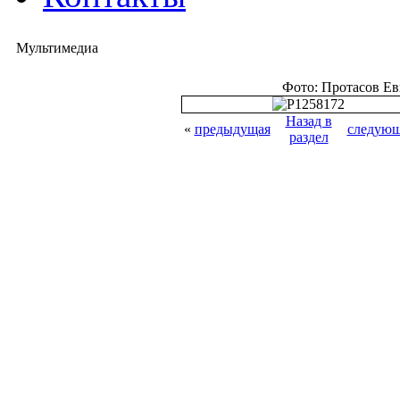
Мультимедиа
Фото: Протасов Е
Назад в
«
предыдущая
следующ
раздел