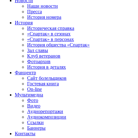
Новости
Наши новости
Пресса
История номера
История
Историческая справка
«Спартак» в сезонах
«Спартак» в персонах
История общества «Спартак»
Зал славы
Клуб ветеранов
Фотоархив
История в деталях
Фанцентр
Сайт болельщиков
Гостевая книга
On-line
Мультимедиа
Фото
Видео
Аудиорепортажи
Аудиокомпозиции
Ссылки
Баннеры
Контакты