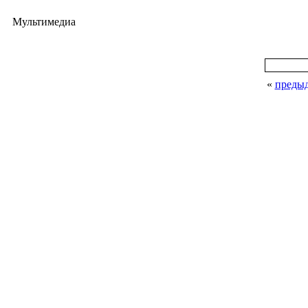
Мультимедиа
«
преды