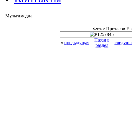
Мультимедиа
Фото: Протасов Е
Назад в
«
предыдущая
следующ
раздел