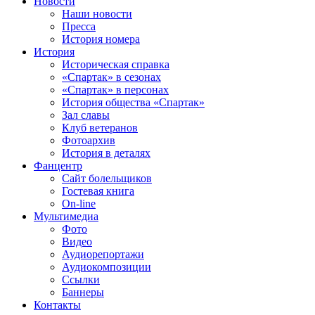
Новости
Наши новости
Пресса
История номера
История
Историческая справка
«Спартак» в сезонах
«Спартак» в персонах
История общества «Спартак»
Зал славы
Клуб ветеранов
Фотоархив
История в деталях
Фанцентр
Сайт болельщиков
Гостевая книга
On-line
Мультимедиа
Фото
Видео
Аудиорепортажи
Аудиокомпозиции
Ссылки
Баннеры
Контакты