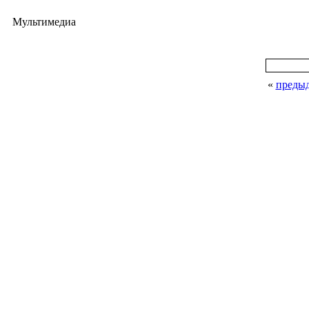
Мультимедиа
«
преды