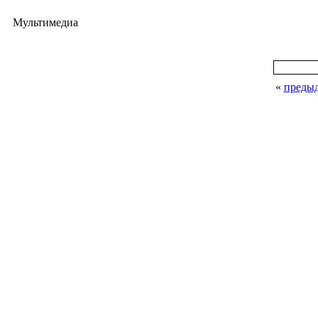
Мультимедиа
«
преды