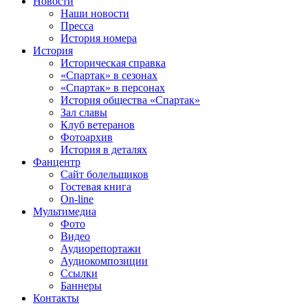
Новости
Наши новости
Пресса
История номера
История
Историческая справка
«Спартак» в сезонах
«Спартак» в персонах
История общества «Спартак»
Зал славы
Клуб ветеранов
Фотоархив
История в деталях
Фанцентр
Сайт болельщиков
Гостевая книга
On-line
Мультимедиа
Фото
Видео
Аудиорепортажи
Аудиокомпозиции
Ссылки
Баннеры
Контакты