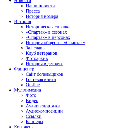
Новости
Наши новости
Пресса
История номера
История
Историческая справка
«Спартак» в сезонах
«Спартак» в персонах
История общества «Спартак»
Зал славы
Клуб ветеранов
Фотоархив
История в деталях
Фанцентр
Сайт болельщиков
Гостевая книга
On-line
Мультимедиа
Фото
Видео
Аудиорепортажи
Аудиокомпозиции
Ссылки
Баннеры
Контакты