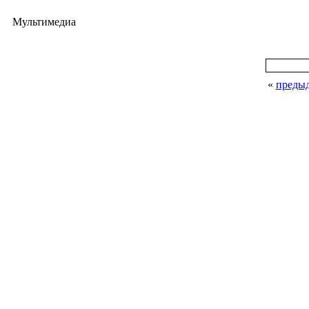
Мультимедиа
«
преды