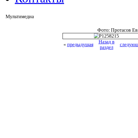
Мультимедиа
Фото: Протасов Е
Назад в
«
предыдущая
следующ
раздел