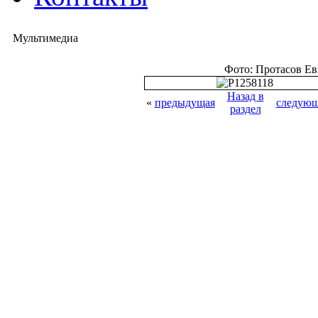
Мультимедиа
Фото: Протасов Е
Назад в
«
предыдущая
следующ
раздел