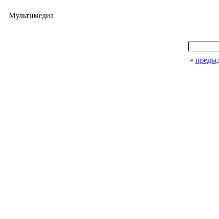
Мультимедиа
«
преды