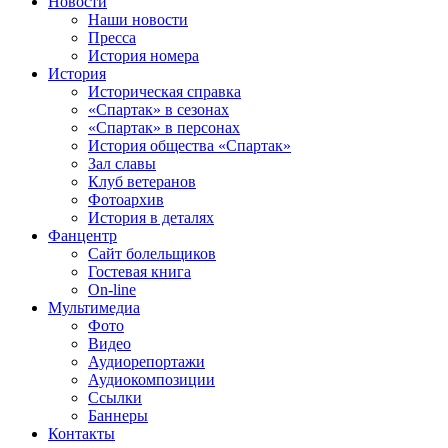
Новости
Наши новости
Пресса
История номера
История
Историческая справка
«Спартак» в сезонах
«Спартак» в персонах
История общества «Спартак»
Зал славы
Клуб ветеранов
Фотоархив
История в деталях
Фанцентр
Сайт болельщиков
Гостевая книга
On-line
Мультимедиа
Фото
Видео
Аудиорепортажи
Аудиокомпозиции
Ссылки
Баннеры
Контакты