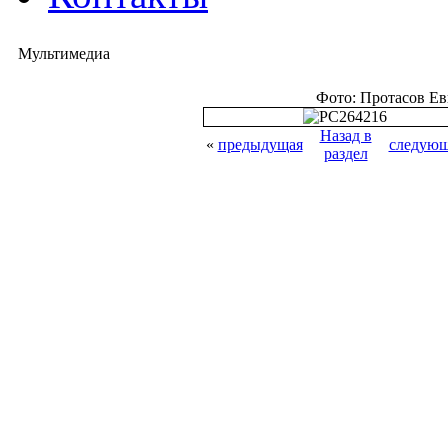
Мультимедиа
Фото: Протасов Е
Назад в
«
предыдущая
следующ
раздел