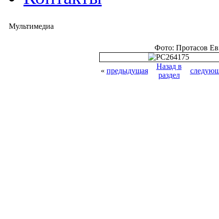
Мультимедиа
Фото: Протасов Е
Назад в
«
предыдущая
следующ
раздел