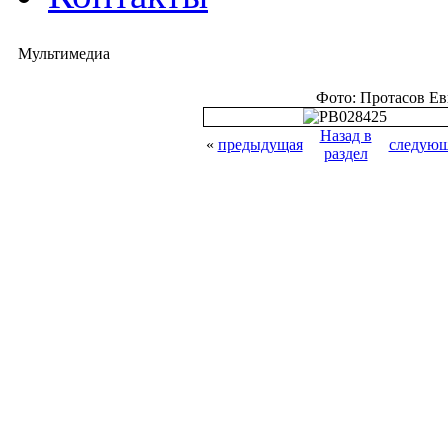
Мультимедиа
Фото: Протасов Е
Назад в
«
предыдущая
следующ
раздел