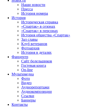
Новости
Наши новости
Пресса
История номера
История
Историческая справка
«Спартак» в сезонах
«Спартак» в персонах
История общества «Спартак»
Зал славы
Клуб ветеранов
Фотоархив
История в деталях
Фанцентр
Сайт болельщиков
Гостевая книга
On-line
Мультимедиа
Фото
Видео
Аудиорепортажи
Аудиокомпозиции
Ссылки
Баннеры
Контакты