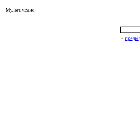
Мультимедиа
«
преды