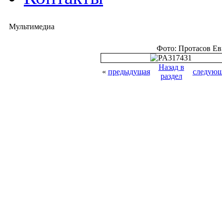
Мультимедиа
Фото: Протасов Е
Назад в
«
предыдущая
следующ
раздел