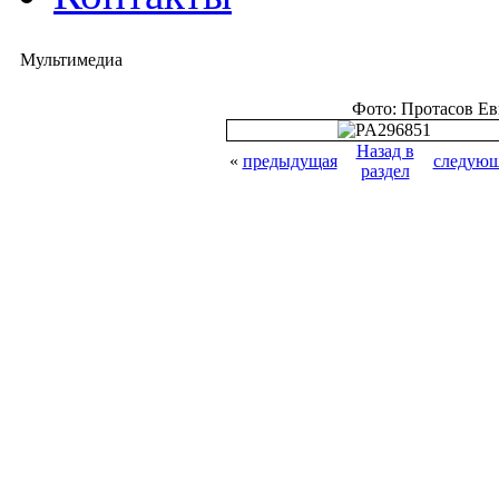
Мультимедиа
Фото: Протасов Е
Назад в
«
предыдущая
следующ
раздел