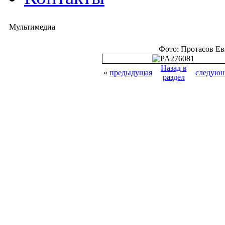
Мультимедиа
Фото: Протасов Е
Назад в
«
предыдущая
следующ
раздел