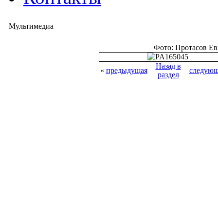
Мультимедиа
Фото: Протасов Е
Назад в
«
предыдущая
следующ
раздел