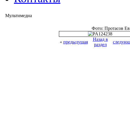
Мультимедиа
Фото: Протасов Е
Назад в
«
предыдущая
следующ
раздел