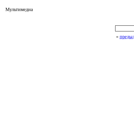
Мультимедиа
«
преды