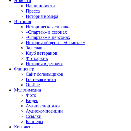
Новости
Наши новости
Пресса
История номера
История
Историческая справка
«Спартак» в сезонах
«Спартак» в персонах
История общества «Спартак»
Зал славы
Клуб ветеранов
Фотоархив
История в деталях
Фанцентр
Сайт болельщиков
Гостевая книга
On-line
Мультимедиа
Фото
Видео
Аудиорепортажи
Аудиокомпозиции
Ссылки
Баннеры
Контакты