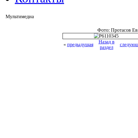
Мультимедиа
Фото: Протасов Е
Назад в
«
предыдущая
следующ
раздел