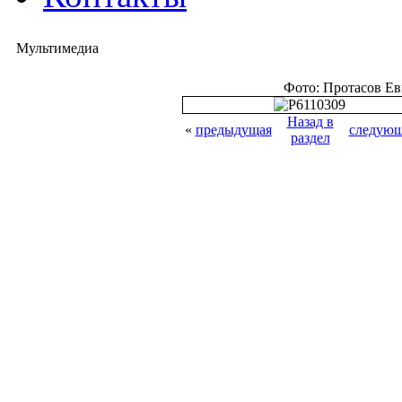
Мультимедиа
Фото: Протасов Е
Назад в
«
предыдущая
следующ
раздел