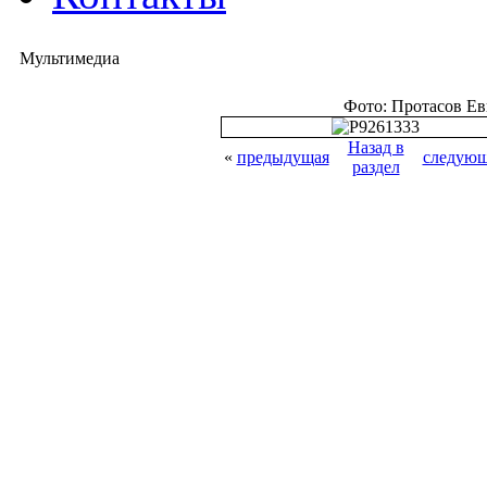
Мультимедиа
Фото: Протасов Е
Назад в
«
предыдущая
следующ
раздел