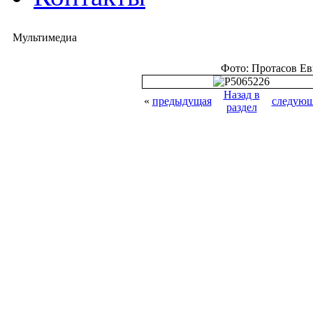
Мультимедиа
Фото: Протасов Е
Назад в
«
предыдущая
следующ
раздел