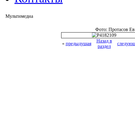
Мультимедиа
Фото: Протасов Е
Назад в
«
предыдущая
следующ
раздел