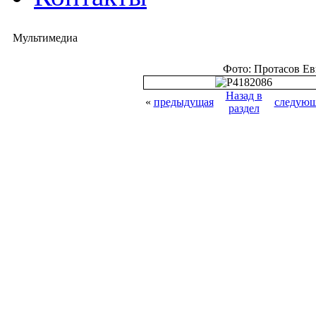
Мультимедиа
Фото: Протасов Е
Назад в
«
предыдущая
следующ
раздел