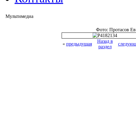
Мультимедиа
Фото: Протасов Е
Назад в
«
предыдущая
следующ
раздел