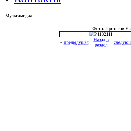
Мультимедиа
Фото: Протасов Е
Назад в
«
предыдущая
следующ
раздел